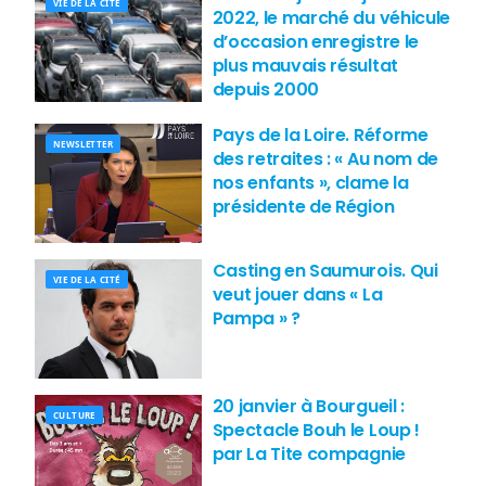
VIE DE LA CITÉ
2022, le marché du véhicule
d’occasion enregistre le
plus mauvais résultat
depuis 2000
Pays de la Loire. Réforme
NEWSLETTER
des retraites : « Au nom de
nos enfants », clame la
présidente de Région
Casting en Saumurois. Qui
VIE DE LA CITÉ
veut jouer dans « La
Pampa » ?
20 janvier à Bourgueil :
CULTURE
Spectacle Bouh le Loup !
par La Tite compagnie