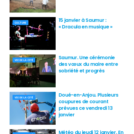
15 janvier à Saumur :
CULTURE
« Dracula en musique »
Saumur. Une cérémonie
VIE DE LA CITÉ
des vœux du maire entre
sobriété et progrès
Doué-en-Anjou. Plusieurs
VIE DE LA CITÉ
coupures de courant
prévues ce vendredi 13
janvier
Météo du jeudi 12 janvier. En