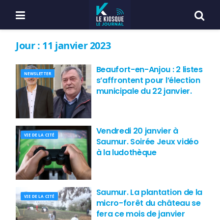
Jour :
11 janvier 2023
Beaufort-en-Anjou : 2 listes
NEWSLETTER
s’affrontent pour l’élection
municipale du 22 janvier.
Vendredi 20 janvier à
VIE DE LA CITÉ
Saumur. Soirée Jeux vidéo
à la ludothèque
Saumur. La plantation de la
VIE DE LA CITÉ
micro-forêt du château se
fera ce mois de janvier