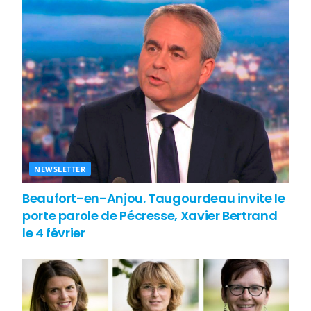
NEWSLETTER
Beaufort-en-Anjou. Taugourdeau invite le
porte parole de Pécresse, Xavier Bertrand
le 4 février