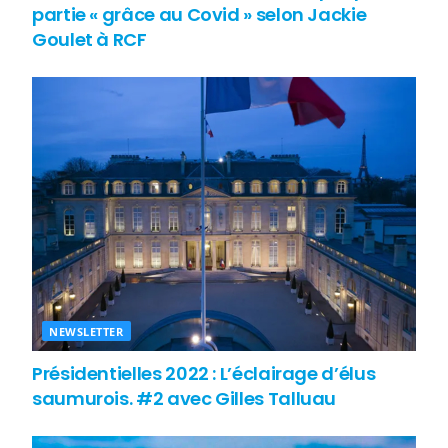
partie « grâce au Covid » selon Jackie
Goulet à RCF
NEWSLETTER
Présidentielles 2022 : L’éclairage d’élus
saumurois. #2 avec Gilles Talluau