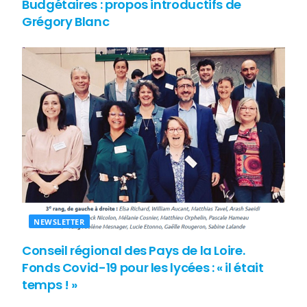
Budgétaires : propos introductifs de
Grégory Blanc
NEWSLETTER
Conseil régional des Pays de la Loire.
Fonds Covid-19 pour les lycées : « il était
temps ! »