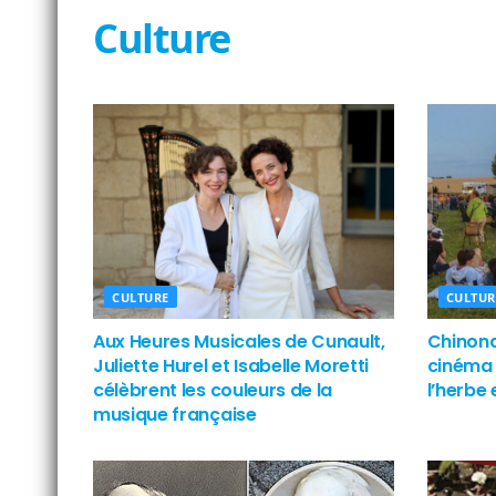
Culture
CULTURE
CULTUR
Aux Heures Musicales de Cunault,
Chinona
Juliette Hurel et Isabelle Moretti
cinéma 
célèbrent les couleurs de la
l’herbe 
musique française