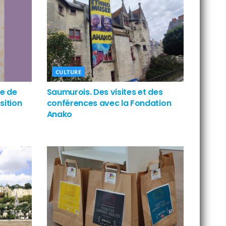
CULTURE
ge de
Saumurois. Des visites et des
sition
conférences avec la Fondation
Anako