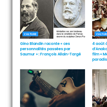
CULTURE
CULTUR
Gino Blandin raconte « ces
4 août 
personnalités passées par
d’Anako
Saumur » : François Allain-Targé
film « 
paradis 