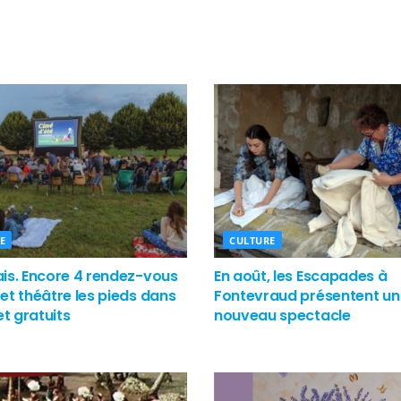
E
CULTURE
is. Encore 4 rendez-vous
En août, les Escapades à
et théâtre les pieds dans
Fontevraud présentent un
et gratuits
nouveau spectacle