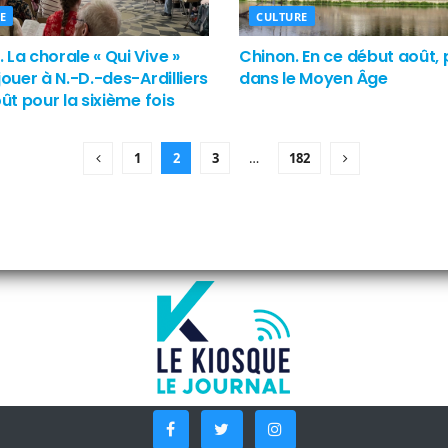
E
CULTURE
La chorale « Qui Vive »
Chinon. En ce début août,
jouer à N.-D.-des-Ardilliers
dans le Moyen Âge
oût pour la sixième fois
1
2
3
…
182