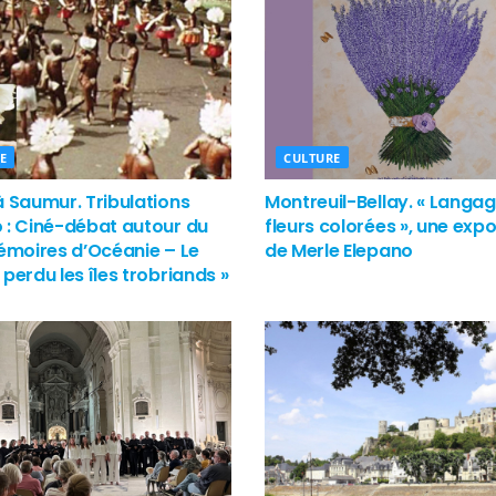
E
CULTURE
à Saumur. Tribulations
Montreuil-Bellay. « Langa
 : Ciné-débat autour du
fleurs colorées », une expo
Mémoires d’Océanie – Le
de Merle Elepano
perdu les îles trobriands »