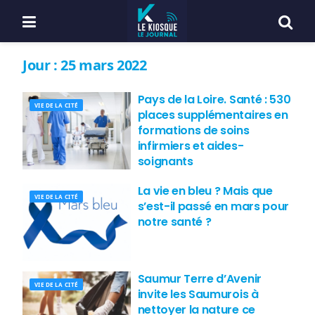
Jour :
25 mars 2022
Pays de la Loire. Santé : 530
VIE DE LA CITÉ
places supplémentaires en
formations de soins
infirmiers et aides-
soignants
La vie en bleu ? Mais que
VIE DE LA CITÉ
s’est-il passé en mars pour
notre santé ?
Saumur Terre d’Avenir
VIE DE LA CITÉ
invite les Saumurois à
nettoyer la nature ce