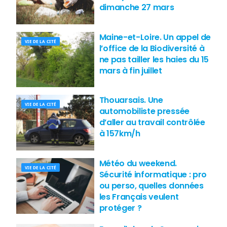
dimanche 27 mars
Maine-et-Loire. Un appel de
VIE DE LA CITÉ
l’office de la Biodiversité à
ne pas tailler les haies du 15
mars à fin juillet
Thouarsais. Une
VIE DE LA CITÉ
automobiliste pressée
d’aller au travail contrôlée
à 157km/h
Météo du weekend.
VIE DE LA CITÉ
Sécurité informatique : pro
ou perso, quelles données
les Français veulent
protéger ?