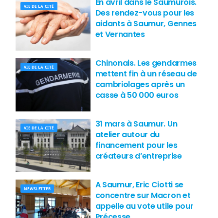
En avril dans le Saumurois.
VIE DE LA CITÉ
Des rendez-vous pour les
aidants à Saumur, Gennes
et Vernantes
Chinonais. Les gendarmes
VIE DE LA CITÉ
mettent fin à un réseau de
cambriolages après un
casse à 50 000 euros
31 mars à Saumur. Un
VIE DE LA CITÉ
atelier autour du
financement pour les
créateurs d’entreprise
A Saumur, Eric Ciotti se
NEWSLETTER
concentre sur Macron et
appelle au vote utile pour
Précesse