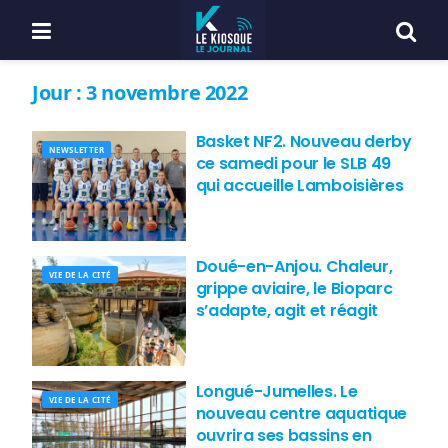
Jour :
3 novembre 2022
Basket NF2. Nouveau derby
NEWSLETTER
ce samedi pour le SLB 49
qui accueille Lamboisières
Doué-en-Anjou. Chaleur,
VIE DE LA CITÉ
grippe aviaire, le Bioparc
s’adapte, agit et réagit
Longué-Jumelles. Le
VIE DE LA CITÉ
nouveau centre aquatique
ouvrira ses bassins en