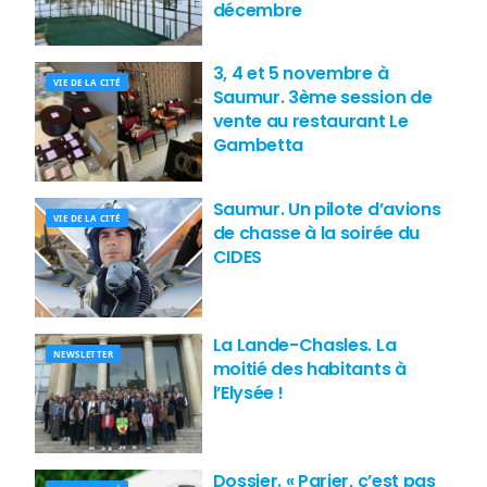
décembre
3, 4 et 5 novembre à
VIE DE LA CITÉ
Saumur. 3ème session de
vente au restaurant Le
Gambetta
Saumur. Un pilote d’avions
VIE DE LA CITÉ
de chasse à la soirée du
CIDES
La Lande-Chasles. La
NEWSLETTER
moitié des habitants à
l’Elysée !
Dossier. « Parier, c’est pas