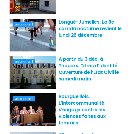
Longué-Jumelles. La 8e
VIE DE LA CITÉ
corrida nocturne revient le
lundi 26 décembre
A partir du 3 déc. à
VIE DE LA CITÉ
Thouars. Titres d’identité :
Ouverture de l’Etat Civil le
samedi matin
Bourgueillois.
VIE DE LA CITÉ
L’intercommunalité
s’engage contre les
violences faites aux
femmes