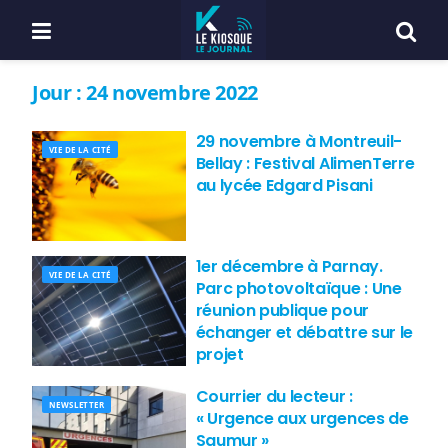
Jour :
24 novembre 2022
29 novembre à Montreuil-
VIE DE LA CITÉ
Bellay : Festival AlimenTerre
au lycée Edgard Pisani
1er décembre à Parnay.
VIE DE LA CITÉ
Parc photovoltaïque : Une
réunion publique pour
échanger et débattre sur le
projet
Courrier du lecteur :
NEWSLETTER
« Urgence aux urgences de
Saumur »