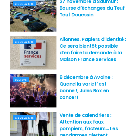
27 novembre à Saumur :
VIE DE LA CITÉ
Bourse d’échanges du Teuf
Teuf Douessin
Allonnes. Papiers d’identité :
VIE DE LA CITÉ
Ce sera bientôt possible
d’en faire la demande à la
Maison France Services
9 décembre à Avoine :
CULTURE
Quand la variet’ est
bonne !, Jules Box en
concert
Vente de calendriers :
VIE DE LA CITÉ
Attention aux faux
pompiers, facteurs… Les
gendarmes alertent