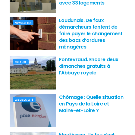
avec 33 logements
Loudunais. De faux
NEWSLETTER
démarcheurs tentent de
faire payer le changement
des bacs d’ordures
ménagères
Fontevraud. Encore deux
CULTURE
dimanches gratuits à
l’Abbaye royale
Chômage : Quelle situation
VIE DE LA CITÉ
en Pays de la Loire et
Maine-et-Loire ?
Mouliherne. Un feu s’est