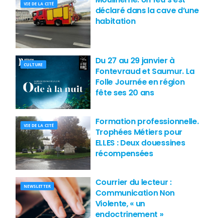
VIE DE LA CITÉ
déclaré dans la cave d’une
habitation
Du 27 au 29 janvier à
CULTURE
Fontevraud et Saumur. La
Folle Journée en région
fête ses 20 ans
Formation professionnelle.
VIE DE LA CITÉ
Trophées Métiers pour
ELLES : Deux douessines
récompensées
Courrier du lecteur :
NEWSLETTER
Communication Non
Violente, « un
endoctrinement »