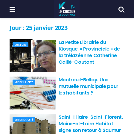
Jour :
25 janvier 2023
La Petite Librairie du
CULTURE
Kiosque. « Provinciale » de
la trélazéenne Catherine
Caillé-Coutant
Montreuil-Bellay. Une
VIE DE LA CITÉ
mutuelle municipale pour
les habitants ?
Saint-Hilaire-Saint-Florent.
VIE DE LA CITÉ
Maine-et-Loire Habitat
signe son retour à Saumur