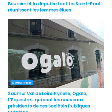
Bourcier et la députée Laetitia Saint-Paul
réunissent les femmes élues
NEWSLETTER
Saumur Val de Loire. Kyrielle, Ogalo,
L’Equestre… qui sont les nouveaux
présidents de ces Sociétés Publiques