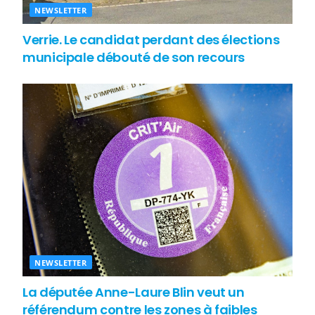
NEWSLETTER
Verrie. Le candidat perdant des élections
municipale débouté de son recours
NEWSLETTER
La députée Anne-Laure Blin veut un
référendum contre les zones à faibles