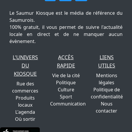
Le Saumur Kiosque est le média de référence du
Saumurois.
100% gratuit, il vous permet de suivre l'actualité
locale en direct et de ne manquer aucun
évènement.
L'UNIVERS
ACCÈS
LIENS
DU
RAPIDE
UTILES
KIOSQUE
Vie de la cité
Mentions
Politique
légales
Rue des
Culture
Politique de
commerces
Sport
confidentialité
Produits
Communication
Nous
locaux
contacter
L'agenda
Où sortir