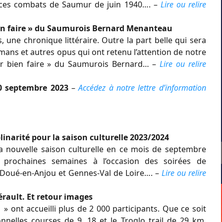
r ces combats de Saumur de juin 1940…. –
Lire ou relire
bien faire » du Saumurois Bernard Menanteau
 une chronique littéraire. Outre la part belle qui sera
mans et autres opus qui ont retenu l’attention de notre
ur bien faire » du Saumurois Bernard… –
Lire ou relire
10 septembre 2023
–
Accédez à notre lettre d’information
plinarité pour la saison culturelle 2023/2024
a nouvelle saison culturelle en ce mois de septembre
 prochaines semaines à l’occasion des soirées de
 Doué-en-Anjou et Gennes-Val de Loire…. –
Lire ou relire
érault. Et retour images
 ont accueilli plus de 2 000 participants. Que ce soit
nnelles courses de 9, 18 et le Troglo trail de 29 km.