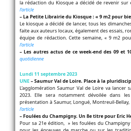
la rédaction du Kiosque a décidé de revenir su
l’article
– La Petite Librairie du Kiosque : « 9 m2 pour 
Le kiosque a décidé de lancer, tous les dimanches,
faite aux auteurs locaux, également des essais, ro
équipe de rédaction. Cette semaine, « 9 m2 po
l’article
– Les autres actus de ce week-end des 09 et 
quotidienne
Lundi 11 septembre 2023
UNE
– Saumur Val de Loire. Place à la pluridisci
L’agglomération Saumur Val de Loire va lancer s
2023. Elle sera notamment dévoilée dans les
présentation à Saumur, Longué, Montreuil-Bellay,
l’article
– Foulées du Champigny. Un 8e titre pour Eric H
Pour sa 21e édition, » les foulées du Champigny »
pour les épreuves de marche ou sur les traditio