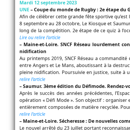
Mardi 12 septembre 2023
UNE
– Coupe du monde de Rugby : 2e étape du 
Afin de célébrer cette grande fête sportive qu’es
8 septembre au 28 octobre, Le Kiosque et Saumur
long de la compétition. 2e étape de ce quiz à l’
Lire ou relire l’article
– Maine-et-Loire. SNCF Réseau lourdement co
nidification
Au printemps 2019, SNCF Réseau a commandité de
entre Angers et Le Mans, aboutissant à la destruc
pleine nidification. Poursuivie en justice, suite 
relire l’article
– Saumur. 3ème édition du Défimode. Rendez-vo
Après le succès des années précédentes, l’Espac
opération « Défi Mode ». Son objectif : organiser
entièrement composées de matière recyclée. Pour 
relire l’article
– Maine-et-Loire. Sécheresse : De nouvelles co
Le nouvel arrêté du 23 juillet portant reconnaissa