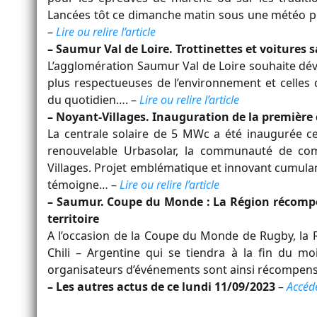
Lancées tôt ce dimanche matin sous une météo pr
–
Lire ou relire l’article
– Saumur Val de Loire. Trottinettes et voitures 
L’agglomération Saumur Val de Loire souhaite dév
plus respectueuses de l’environnement et celles 
du quotidien…. –
Lire ou relire l’article
– Noyant-Villages. Inauguration de la première c
La centrale solaire de 5 MWc a été inaugurée c
renouvelable Urbasolar, la communauté de co
Villages. Projet emblématique et innovant cumulant
témoigne… –
Lire ou relire l’article
– Saumur. Coupe du Monde : La Région récompen
territoire
A l’occasion de la Coupe du Monde de Rugby, la R
Chili – Argentine qui se tiendra à la fin du m
organisateurs d’événements sont ainsi récompe
– Les autres actus de ce lundi 11/09/2023
–
Accéde